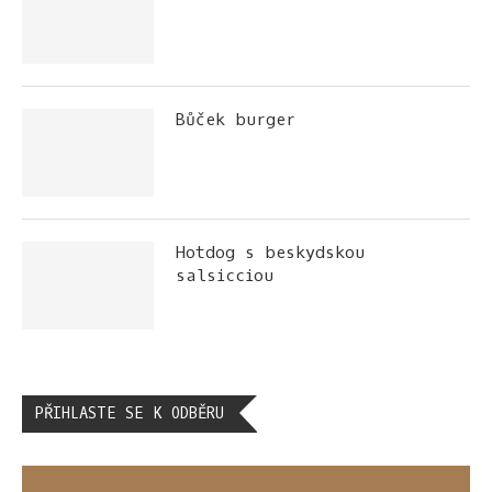
Bůček burger
Hotdog s beskydskou
salsicciou
PŘIHLASTE SE K ODBĚRU