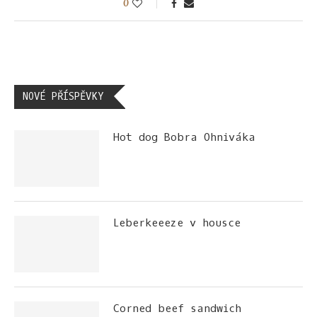
0
NOVÉ PŘÍSPĚVKY
Hot dog Bobra Ohniváka
Leberkeeeze v housce
Corned beef sandwich