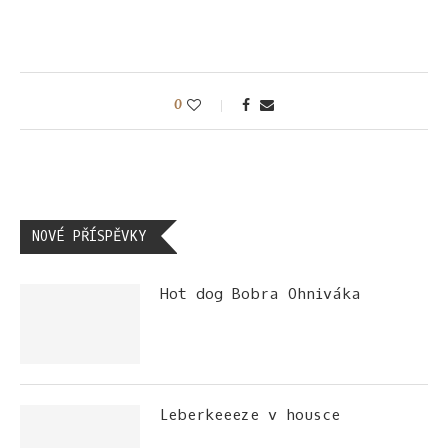
0
NOVÉ PŘÍSPĚVKY
Hot dog Bobra Ohniváka
Leberkeeeze v housce