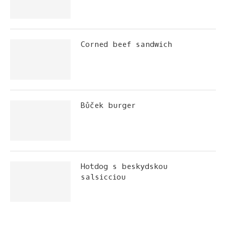
Corned beef sandwich
Bůček burger
Hotdog s beskydskou
salsicciou